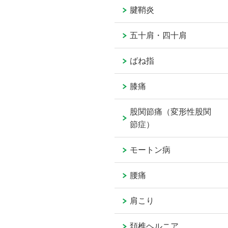
腱鞘炎
五十肩・四十肩
ばね指
膝痛
股関節痛（変形性股関
節症）
モートン病
腰痛
肩こり
頚椎ヘルニア