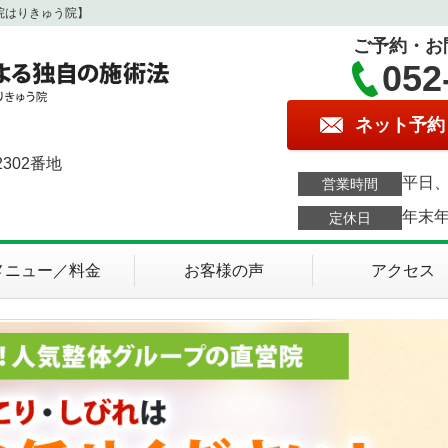
院はりきゅう院】
ご予約・お
052
ネット予約
302番地
平日、
営業時間
年末
定休日
メニュー／料金
お客様の声
アクセス