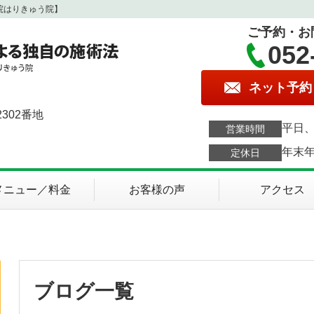
院はりきゅう院】
ご予約・お
052
ネット予約
302番地
平日、
営業時間
年末
定休日
メニュー／料金
お客様の声
アクセス
ブログ一覧