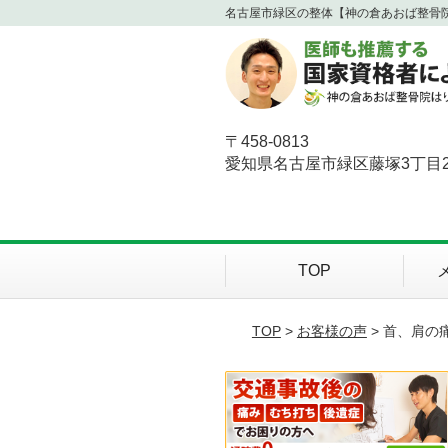
名古屋市緑区の整体【神の倉あおば整骨
〒458-0813
愛知県名古屋市緑区藤塚3丁目2
TOP
TOP
>
お客様の声
> 首、肩