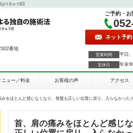
院はりきゅう院】
ご予約・お
052
ネット予約
302番地
平日、
営業時間
年末
定休日
メニュー／料金
お客様の声
アクセス
の痛みをほとんど感じなくなり、骨盤も正しい位置に戻り、入らなかった
首、肩の痛みをほとんど感じ